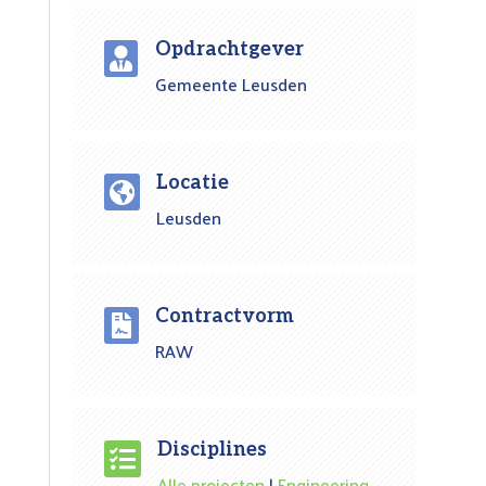
Opdrachtgever

Gemeente Leusden
Locatie

Leusden
Contractvorm

RAW
Disciplines

Alle projecten
|
Engineering