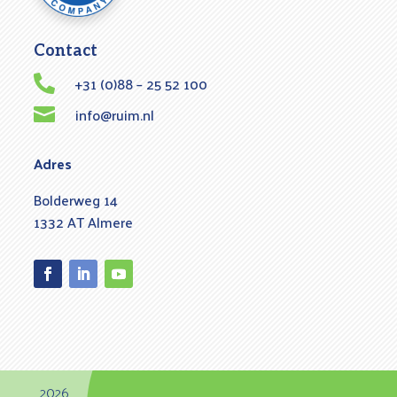
Contact
+31 (0)88 – 25 52 100

info@ruim.nl

Adres
Bolderweg 14
1332 AT Almere
Facebook
LinkedIn
YouTube
2026