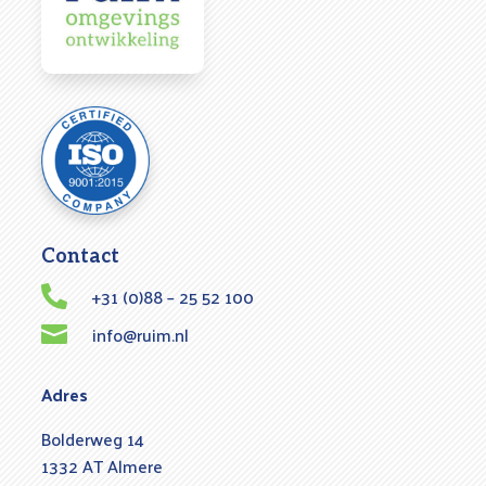
Contact
+31 (0)88 – 25 52 100

info@ruim.nl

Adres
Bolderweg 14
1332 AT Almere