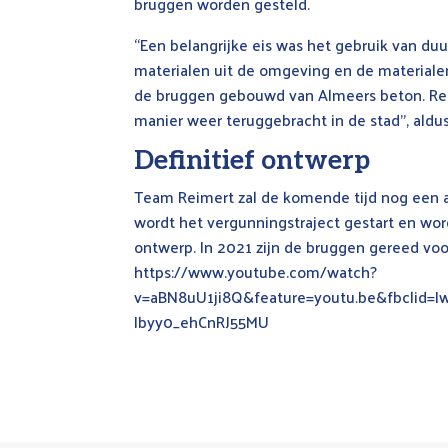
bruggen worden gesteld.
“Een belangrijke eis was het gebruik van d
materialen uit de omgeving en de materiale
de bruggen gebouwd van Almeers beton. Res
manier weer teruggebracht in de stad”, ald
Definitief ontwerp
Team Reimert zal de komende tijd nog een a
wordt het vergunningstraject gestart en wor
ontwerp. In 2021 zijn de bruggen gereed voo
https://www.youtube.com/watch?
v=aBN8uU1ji8Q&feature=youtu.be&fbclid
Ibyy0_ehCnRJ55MU