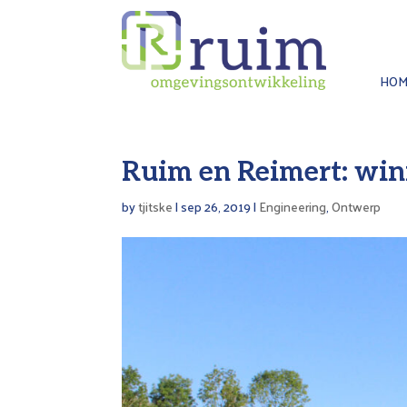
Skip
to
content
HOM
Ruim en Reimert: wi
by
tjitske
|
sep 26, 2019
|
Engineering
,
Ontwerp