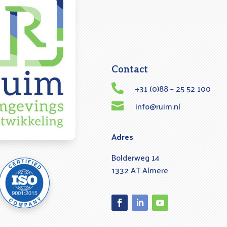
Contact
+31 (0)88 – 25 52 100

info@ruim.nl

Adres
Bolderweg 14
1332 AT Almere
Facebook
LinkedIn
YouTube