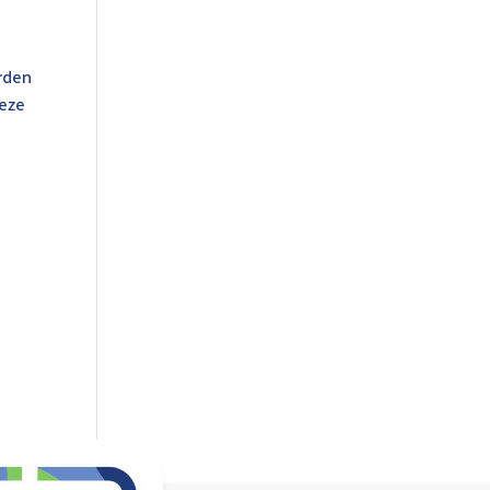
rden
deze