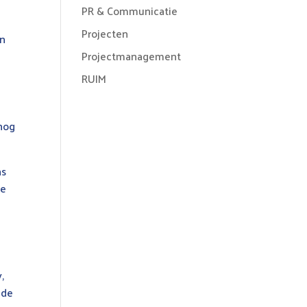
PR & Communicatie
Projecten
en
Projectmanagement
RUIM
 nog
ns
te
,
 de