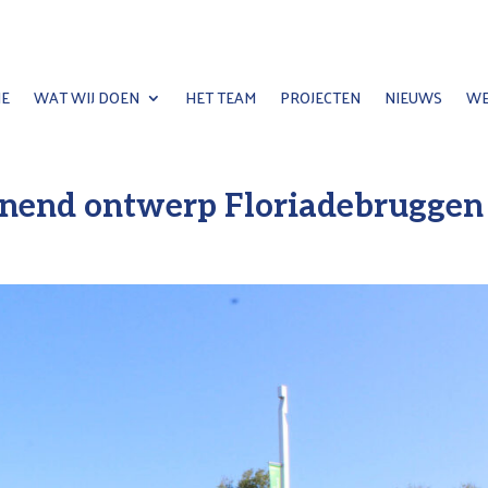
E
WAT WIJ DOEN
HET TEAM
PROJECTEN
NIEUWS
WE
nnend ontwerp Floriadebruggen