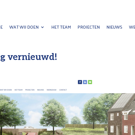
E
WAT WIJ DOEN
HET TEAM
PROJECTEN
NIEUWS
WE
ig vernieuwd!