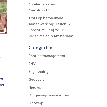
“Trailerparkeren
ArenaPoort”
Trots op hernieuwde
samenwerking: Design &
Construct: Brug 2062,
Vivian Maier in Amsterdam
Categoriën
Contractmanagement
t
n
EMVI
Engineering
we
Geodesie
lgen
Nieuws
Omgevingsmanagement
Ontwerp