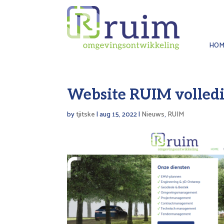
Skip
to
content
HOM
Website RUIM volled
by
tjitske
|
aug 15, 2022
|
Nieuws
,
RUIM