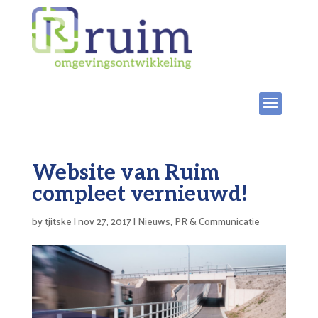
Skip
to
content
Website van Ruim
compleet vernieuwd!
by
tjitske
|
nov 27, 2017
|
Nieuws
,
PR & Communicatie