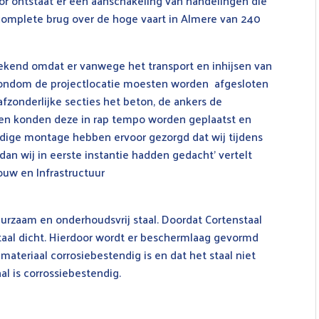
oor ontstaat er een aanschakeling van handelingen die
n complete brug over de hoge vaart in Almere van 240
kend omdat er vanwege het transport en inhijsen van
ondom de projectlocatie moesten worden afgesloten
afzonderlijke secties het beton, de ankers de
 en konden deze in rap tempo worden geplaatst en
dige montage hebben ervoor gezorgd dat wij tijdens
dan wij in eerste instantie hadden gedacht’ vertelt
ouw en Infrastructuur
uurzaam en onderhoudsvrij staal. Doordat Cortenstaal
staal dicht. Hierdoor wordt er beschermlaag gevormd
 materiaal corrosiebestendig is en dat het staal niet
l is corrossiebestendig.