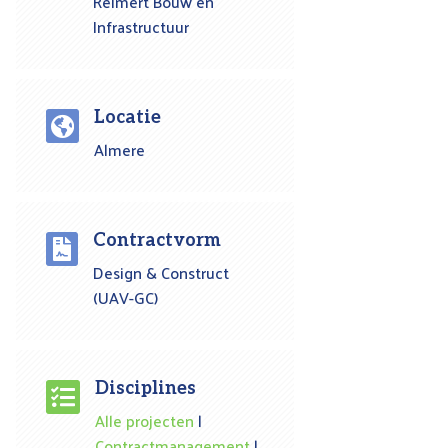
Reimert Bouw en
Infrastructuur
Locatie

Almere
Contractvorm

Design & Construct
(UAV-GC)
Disciplines

Alle projecten
|
Contractmanagement
|