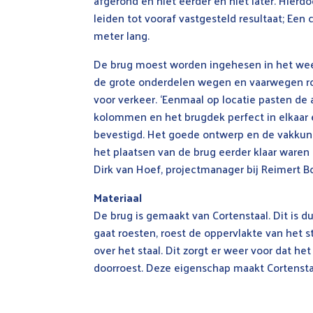
afgerond en niet eerder én niet later. Hierd
leiden tot vooraf vastgesteld resultaat; Ee
meter lang.
De brug moest worden ingehesen in het wee
de grote onderdelen wegen en vaarwegen r
voor verkeer. ‘Eenmaal op locatie pasten de 
kolommen en het brugdek perfect in elkaar
bevestigd. Het goede ontwerp en de vakkun
het plaatsen van de brug eerder klaar waren 
Dirk van Hoef, projectmanager bij Reimert B
Materiaal
De brug is gemaakt van Cortenstaal. Dit is d
gaat roesten, roest de oppervlakte van het 
over het staal. Dit zorgt er weer voor dat het
doorroest. Deze eigenschap maakt Cortenstaa