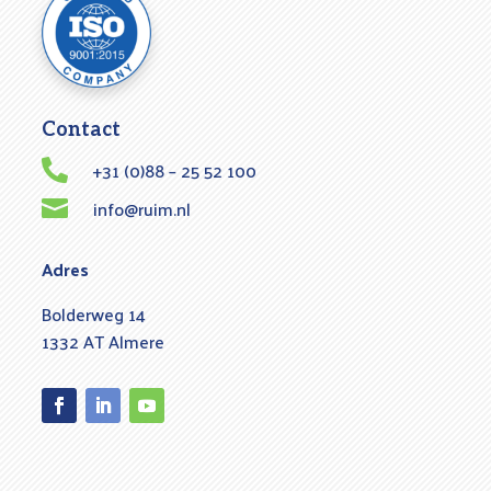
Contact
+31 (0)88 – 25 52 100

info@ruim.nl

Adres
Bolderweg 14
1332 AT Almere
Facebook
LinkedIn
YouTube