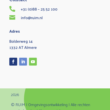
+31 (0)88 – 25 52 100

info@ruim.nl

Adres
Bolderweg 14
1332 AT Almere
Facebook
LinkedIn
YouTube
2026
© RUIM | Omgevingsontwikkeling | Alle rechten