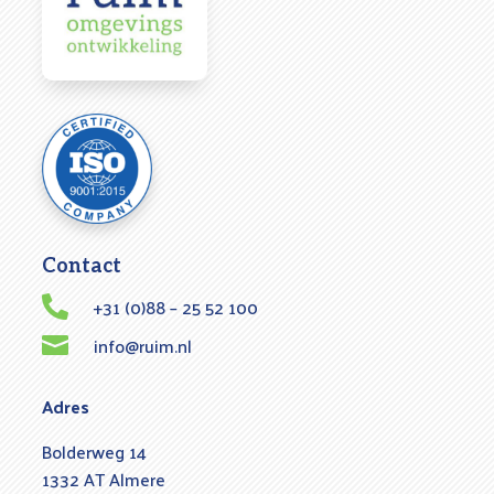
Contact
+31 (0)88 – 25 52 100

info@ruim.nl

Adres
Bolderweg 14
1332 AT Almere